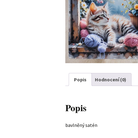
Obchodní podmínky
Reklamace a vrácení zbo
Poštovné, balné, platba
Popis
Hodnocení (0)
Popis
bavlněný satén