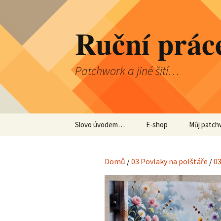
Přejít
k
Ruční prác
obsahu
webu
Patchwork a jiné šití…
Slovo úvodem…
E-shop
Můj patchw
Obchod
Domů
/
03 Povlaky na polštáře
/
0
Košík
Pokladna
Můj účet