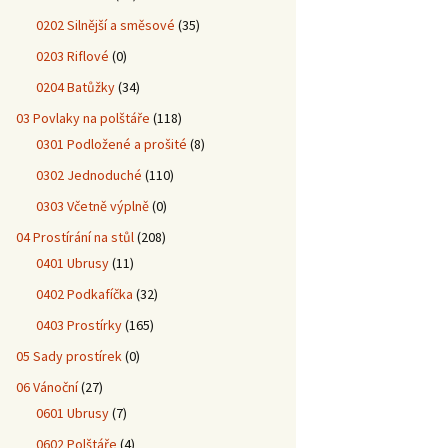
0202 Silnější a směsové
(35)
0203 Riflové
(0)
0204 Batůžky
(34)
03 Povlaky na polštáře
(118)
0301 Podložené a prošité
(8)
0302 Jednoduché
(110)
0303 Včetně výplně
(0)
04 Prostírání na stůl
(208)
0401 Ubrusy
(11)
0402 Podkafíčka
(32)
0403 Prostírky
(165)
05 Sady prostírek
(0)
06 Vánoční
(27)
0601 Ubrusy
(7)
0602 Polštáře
(4)