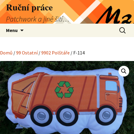
Přejít
Ruční práce
k
Patchwork a jiné šití…
obsahu
webu
Vyhledá
Menu
Domů
/
99 Ostatní
/
9902 Polštáře
/ F-114