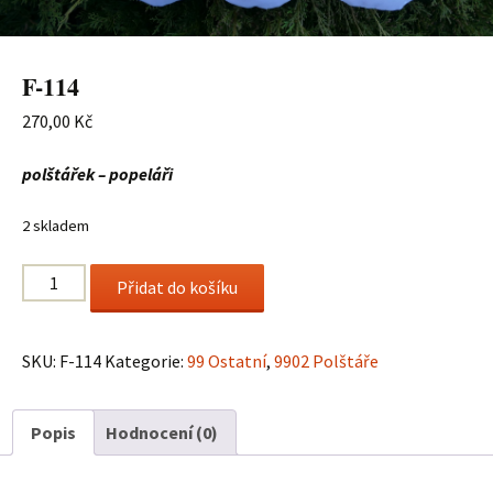
F-114
270,00
Kč
polštářek – popeláři
2 skladem
F-
Přidat do košíku
114
množství
SKU:
F-114
Kategorie:
99 Ostatní
,
9902 Polštáře
Popis
Hodnocení (0)